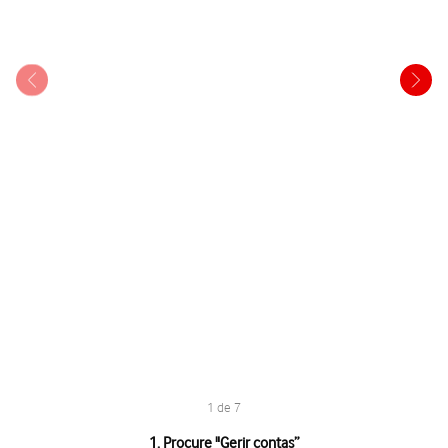
1 de 7
1 de 7
1. Procure "
Gerir contas
”