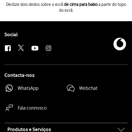
Deslize dois dedos sobre o ecrã
de cima para baixo
a partir do topo
do ecrã.
Deslize dois dedos sobre o ecrã
de cima para baixo
a partir do topo do 
Prima
o ícone de definições
.
Prima
Contas e cópia de segurança
.
Prima
Gerir contas
.
Follow
Social
Prima
o indicador junto a "Sincronizar dados automaticamente"
para at
us
Prima
OK
.
Prima
a tecla de início
para terminar e voltar ao ecrã inicial.
Contacta-nos
WhatsApp
Webchat
Fala connosco
Site
Produtos e Serviços