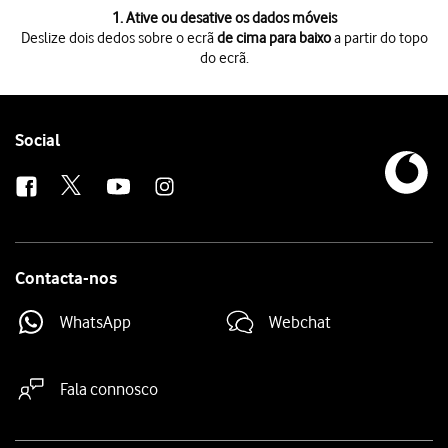
1 de 3
1. Ative ou desative os dados móveis
Deslize dois dedos sobre o ecrã
de cima para baixo
a partir do topo
do ecrã.
Deslize dois dedos sobre o ecrã
de cima para baixo
a partir do topo do 
Prima
o ícone de dados móveis
para ativar ou desativar a função.
Prima
a tecla de início
para terminar e voltar ao ecrã inicial.
Follow
Social
us
Contacta-nos
WhatsApp
Webchat
Fala connosco