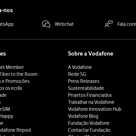
a-nos
atsApp
Webchat
Fala con
es
Sobre a Vodafone
et Member
A Vodafone
Fiber to the Room
Rede 5G
s e Promoções
Press Releases
os os ecrãs
Sustentabilidade
dade
Projetos Financiados
a
Trabalhar na Vodafone
 eSIM
Vodafone Innovation Hub
 Happy
Vodafone Blog
ne
Fundação Vodafone
odafone Repsol
Contactar Fundação