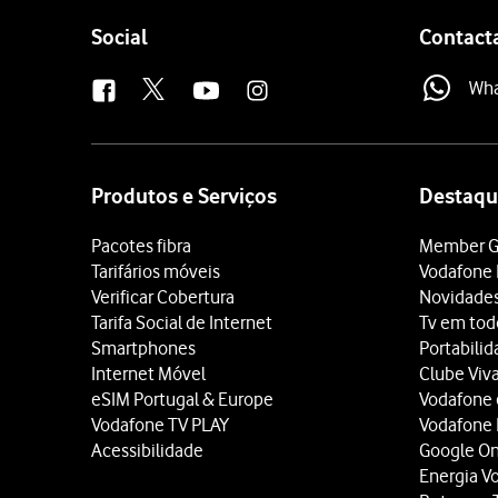
Follow
Social
Contact
us
Wh
Site
map
Produtos e Serviços
Destaqu
Pacotes fibra
Member G
Tarifários móveis
Vodafone 
Verificar Cobertura
Novidade
Tarifa Social de Internet
Tv em tod
Smartphones
Portabili
Internet Móvel
Clube Viv
eSIM Portugal & Europe
Vodafone
Vodafone TV PLAY
Vodafone
Acessibilidade
Google O
Energia V