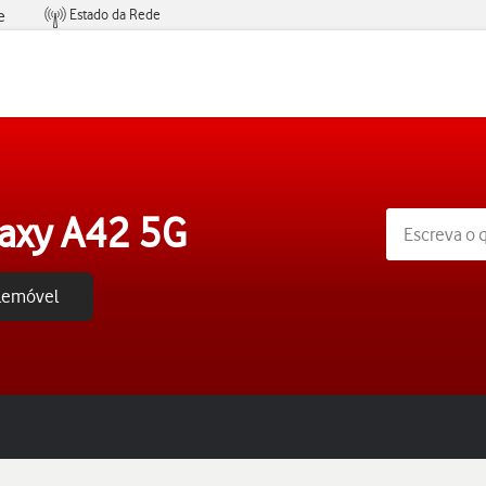
Estado da Rede
e
Condições de Oferta de Serviços
axy A42 5G
elemóvel