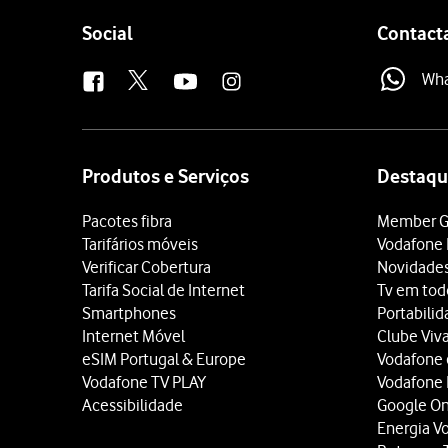
Follow
Social
Contact
us
Wh
Site
map
Produtos e Serviços
Destaqu
Pacotes fibra
Member G
Tarifários móveis
Vodafone 
Verificar Cobertura
Novidade
Tarifa Social de Internet
Tv em tod
Smartphones
Portabili
Internet Móvel
Clube Viv
eSIM Portugal & Europe
Vodafone
Vodafone TV PLAY
Vodafone
Acessibilidade
Google O
Energia V