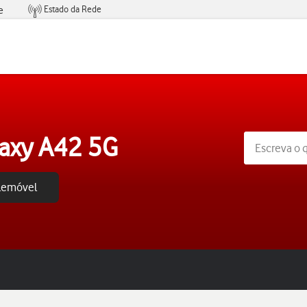
Estado da Rede
e
Condições de Oferta de Serviços
axy A42 5G
elemóvel