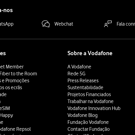
a-nos
atsApp
Webchat
Fala con
es
Sobre a Vodafone
et Member
A Vodafone
Fiber to the Room
Rede 5G
s e Promoções
Press Releases
os os ecrãs
Sustentabilidade
dade
Projetos Financiados
a
Trabalhar na Vodafone
 eSIM
Vodafone Innovation Hub
 Happy
Vodafone Blog
ne
Fundação Vodafone
odafone Repsol
Contactar Fundação