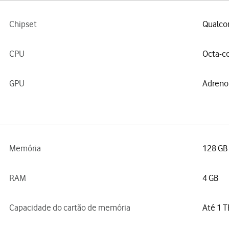
Chipset
Qualco
CPU
Octa-co
GPU
Adreno
Memória
128 GB
RAM
4 GB
Capacidade do cartão de memória
Até 1 T