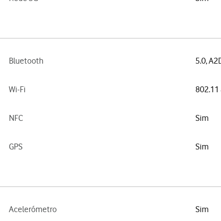
Bluetooth
5.0, A2
Wi-Fi
802.11 
NFC
Sim
GPS
Sim
Acelerómetro
Sim