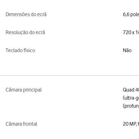
Dimensões do ecrã
6,6 pol
Resolução do ecrã
720 x 1
Teclado físico
Não
Câmara principal
Quad 48
(ultra-g
(profun
Câmara frontal
20 MP, 