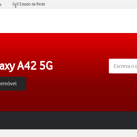
Estado da Rede
e
Condições de Oferta de Serviços
axy A42 5G
elemóvel