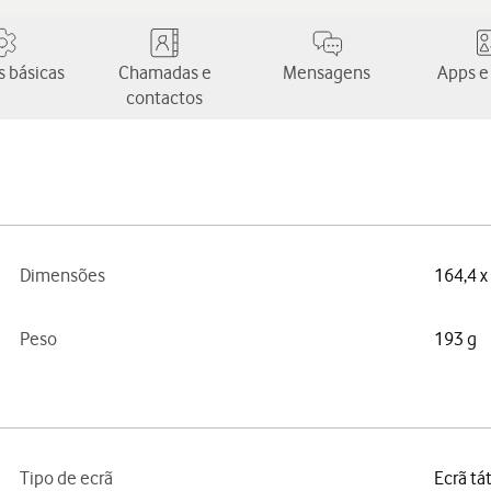
 básicas
Chamadas e
Mensagens
Apps e
contactos
Dimensões
164,4 x
Peso
193 g
Tipo de ecrã
Ecrã tá