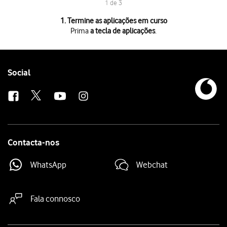
1 de 3
1 de 3
1. Termine as aplicações em curso
Prima
a tecla de aplicações
.
Prima
a tecla de aplicações
.
Para terminar uma aplicação em curso,
deslize o dedo para cima
na ap
Para terminar todas as aplicações em curso, prima
Fechar tudo
.
Follow
Social
us
Contacta-nos
WhatsApp
Webchat
Fala connosco