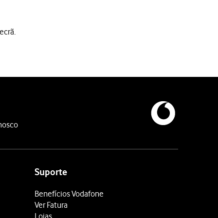
ecrã.
nosco
 ao nome da rede Wi-Fi. A password pode ser obtida do fornecedor
Suporte
Benefícios Vodafone
Ver Fatura
Lojas