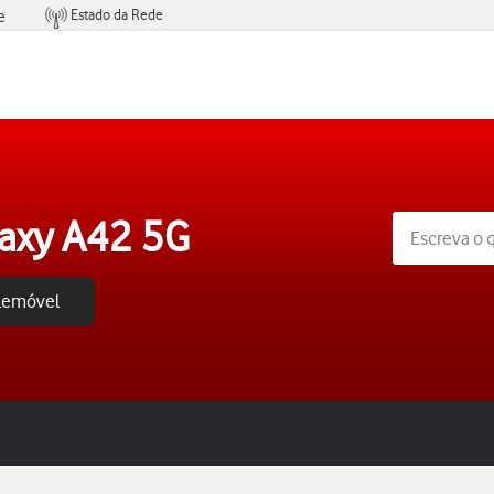
Estado da Rede
e
Condições de Oferta de Serviços
axy A42 5G
elemóvel