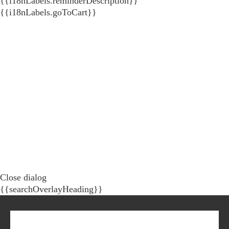
{{i18nLabels.reminderDescription}}
{{i18nLabels.goToCart}}
Close dialog
{{searchOverlayHeading}}