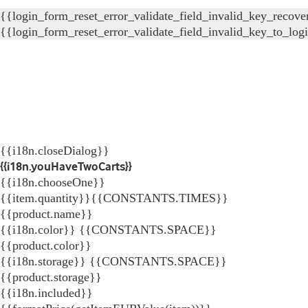
{{login_form_reset_error_validate_field_invalid_key_recove
{{login_form_reset_error_validate_field_invalid_key_to_log
{{i18n.closeDialog}}
{{i18n.youHaveTwoCarts}}
{{i18n.chooseOne}}
{{item.quantity}}{{CONSTANTS.TIMES}}
{{product.name}}
{{i18n.color}} {{CONSTANTS.SPACE}}
{{product.color}}
{{i18n.storage}} {{CONSTANTS.SPACE}}
{{product.storage}}
{{i18n.included}}