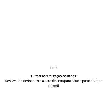
1 de 8
1 de 8
1. Procure "
Utilização de dados
”
Deslize dois dedos sobre o ecrã
de cima para baixo
a partir do topo
do ecrã.
Deslize dois dedos sobre o ecrã
de cima para baixo
a partir do topo do 
Prima
o ícone de definições
.
Prima
Ligações
.
Prima
Utilização de dados
.