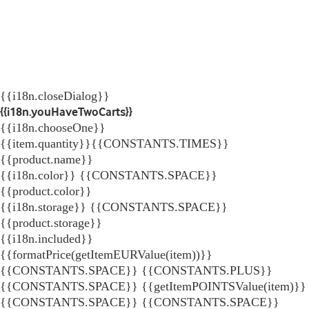
{{i18n.closeDialog}}
{{i18n.youHaveTwoCarts}}
{{i18n.chooseOne}}
{{item.quantity}}{{CONSTANTS.TIMES}}
{{product.name}}
{{i18n.color}} {{CONSTANTS.SPACE}}
{{product.color}}
{{i18n.storage}} {{CONSTANTS.SPACE}}
{{product.storage}}
{{i18n.included}}
{{formatPrice(getItemEURValue(item))}}
{{CONSTANTS.SPACE}} {{CONSTANTS.PLUS}}
{{CONSTANTS.SPACE}} {{getItemPOINTSValue(item)}}
{{CONSTANTS.SPACE}}
{{CONSTANTS.SPACE}}