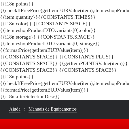
{{i18n.points}}
{{checkIfFreePrice(getItemEURValue(item),item.eshopProdu
{{item.quantity}}{{CONSTANTS.TIMES}}
{{i18n.color}} {{CONSTANTS.SPACE}}
{{item.eshopProductDTO.variants[0].color}}
{{i18n.storage}} {{CONSTANTS.SPACE}}
{{item.eshopProductDTO.variants[0].storage}}
{{formatPrice(getItemEURValue(item))}}
{{CONSTANTS.SPACE}} {{CONSTANTS.PLUS}}
{{CONSTANTS.SPACE}} {{getItemPOINTSValue(item)}}
{{CONSTANTS.SPACE}}
{{CONSTANTS.SPACE}}
{{i18n.points}}
{{checkIfFreePrice(getItemEURValue(item),item.eshopProd
{{formatPrice(getItemEURValue(item))}}
{{i18n.afterSelectionDesc}}
Ajuda
Manuais de Equipamentos