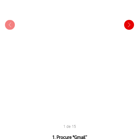
1 de 15
1 de 15
1. Procure "
Gmail
”