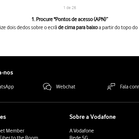
1 de 26
1. Procure "
Pontos de acesso (APN)
”
ize dois dedos sobre o ecrã
de cima para baixo
a partir do topo do 
o ecrã
de cima para baixo
a partir do topo do ecrã.
es
.
(APN)
.
a-nos
atsApp
Webchat
Fala con
e prima
OK
.
rnet
e prima
OK
.
.pt
.
es
Sobre a Vodafone
ima
OK
.
et Member
A Vodafone
Fiber to the Room
Rede 5G