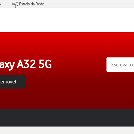
Estado da Rede
e
Condições de Oferta de Serviços
axy A32 5G
elemóvel