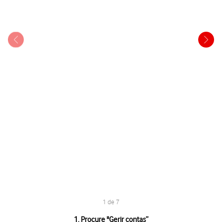
1 de 7
1 de 7
1. Procure "
Gerir contas
”