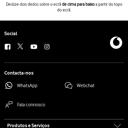
Deslize dois dedos sobre o ecrã
de cima para baixo
a partir do topo
do ecrã.
Deslize dois dedos sobre o ecrã
de cima para baixo
a partir do topo do 
Prima
o ícone de definições
.
Prima
Contas e cópia de segurança
.
Prima
Gerir contas
.
Follow
Social
Prima
o indicador junto a "Sincronizar dados automaticamente"
para at
us
Prima
OK
.
Prima
a tecla de início
para terminar e voltar ao ecrã inicial.
Contacta-nos
WhatsApp
Webchat
Fala connosco
Site
Produtos e Serviços