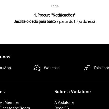
1 de 6
1. Procure "
Notificações
"
Deslize o dedo para baixo
a partir do topo do ecrã.
a partir do topo do ecrã.
es
.
 app pretendida
para ativar ou desativar a função.
"E-mail"
para ativar ou desativar a função.
a-nos
 terminar e voltar ao ecrã inicial.
atsApp
Webchat
Fala con
es
Sobre a Vodafone
et Member
A Vodafone
Fiber to the Room
Rede 5G