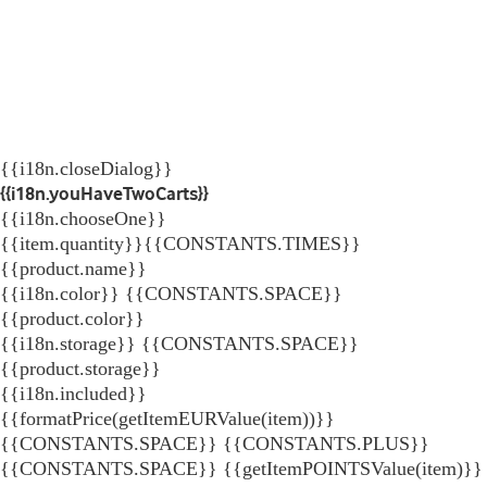
{{i18n.closeDialog}}
{{i18n.youHaveTwoCarts}}
{{i18n.chooseOne}}
{{item.quantity}}{{CONSTANTS.TIMES}}
{{product.name}}
{{i18n.color}} {{CONSTANTS.SPACE}}
{{product.color}}
{{i18n.storage}} {{CONSTANTS.SPACE}}
{{product.storage}}
{{i18n.included}}
{{formatPrice(getItemEURValue(item))}}
{{CONSTANTS.SPACE}} {{CONSTANTS.PLUS}}
{{CONSTANTS.SPACE}} {{getItemPOINTSValue(item)}}