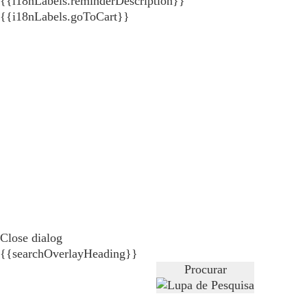
{{i18nLabels.reminderDescription}}
{{i18nLabels.goToCart}}
Close dialog
{{searchOverlayHeading}}
Procurar