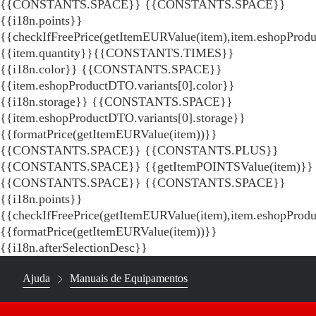
{{CONSTANTS.SPACE}}
{{CONSTANTS.SPACE}}
{{i18n.points}}
{{checkIfFreePrice(getItemEURValue(item),item.eshopProdu
{{item.quantity}}{{CONSTANTS.TIMES}}
{{i18n.color}} {{CONSTANTS.SPACE}}
{{item.eshopProductDTO.variants[0].color}}
{{i18n.storage}} {{CONSTANTS.SPACE}}
{{item.eshopProductDTO.variants[0].storage}}
{{formatPrice(getItemEURValue(item))}}
{{CONSTANTS.SPACE}} {{CONSTANTS.PLUS}}
{{CONSTANTS.SPACE}} {{getItemPOINTSValue(item)}}
{{CONSTANTS.SPACE}}
{{CONSTANTS.SPACE}}
{{i18n.points}}
{{checkIfFreePrice(getItemEURValue(item),item.eshopProd
{{formatPrice(getItemEURValue(item))}}
{{i18n.afterSelectionDesc}}
Ajuda
Manuais de Equipamentos