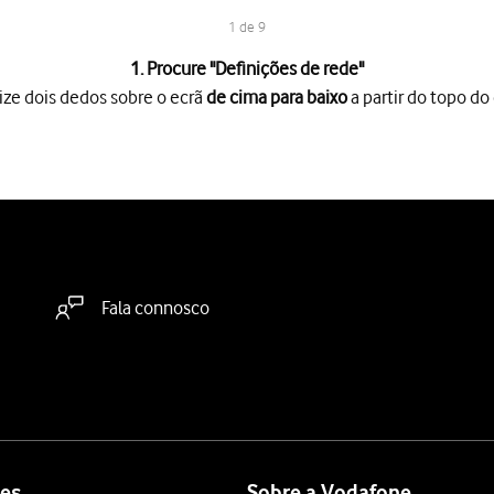
1 de 9
1. Procure "
Definições de rede
"
ize dois dedos sobre o ecrã
de cima para baixo
a partir do topo do 
o ecrã
de cima para baixo
a partir do topo do ecrã.
es
.
a "Selecionar automaticamente"
para desativar a função e aguarde
Fala connosco
a "Selecionar automaticamente"
para ativar a função.
 terminar e voltar ao ecrã inicial.
es
Sobre a Vodafone