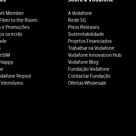
et Member
A Vodafone
Fiber to the Room
Rede 5G
s e Promoções
Press Releases
os os ecrãs
Sustentabilidade
dade
Projetos Financiados
a
Trabalhar na Vodafone
 eSIM
Vodafone Innovation Hub
 Happy
Vodafone Blog
ne
Fundação Vodafone
odafone Repsol
Contactar Fundação
Telemóveis
Ofertas Wholesale