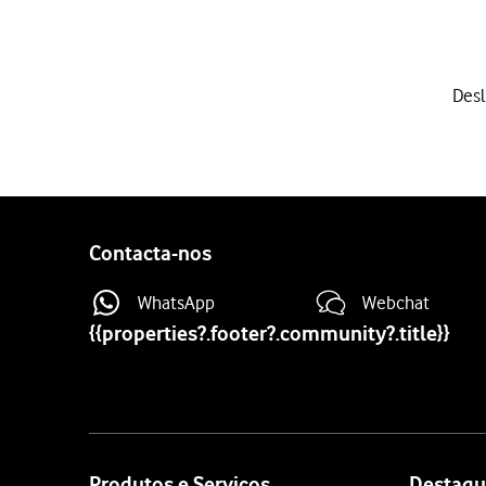
1 de 9
Desl
Deslize dois dedos sobre 
Prima
o ícone de definiçõ
Prima
Ligações
.
Prima
Redes móveis
.
Prima
Definições de rede
.
Contacta-nos
Prima
o indicador junto 
Prima
a rede pretendida
.
WhatsApp
Webchat
Prima
o indicador junto 
{{properties?.footer?.community?.title}}
Prima
a tecla de início
para
Site
map
Produtos e Serviços
Destaqu