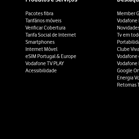
Pacotes fibra
Member G
Tarifários móveis
Vodafone 
Verificar Cobertura
Novidade
Tarifa Social de Internet
Tv em tod
Smartphones
Portabili
Internet Móvel
Clube Viv
eSIM Portugal & Europe
Vodafone
Vodafone TV PLAY
Vodafone
Acessibilidade
Google O
Energia V
Retomas 
Site
map