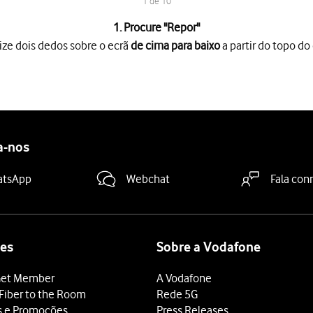
1 de 10
1. Procure "
Repor
"
ize dois dedos sobre o ecrã
de cima para baixo
a partir do topo do 
o ecrã
de cima para baixo
a partir do topo do ecrã.
es
.
e rede móvel
.
a-nos
atsApp
Webchat
Fala con
e Wi-Fi e Bluetooth
.
 terminar e voltar ao ecrã inicial.
es
Sobre a Vodafone
et Member
A Vodafone
Fiber to the Room
Rede 5G
s e Promoções
Press Releases