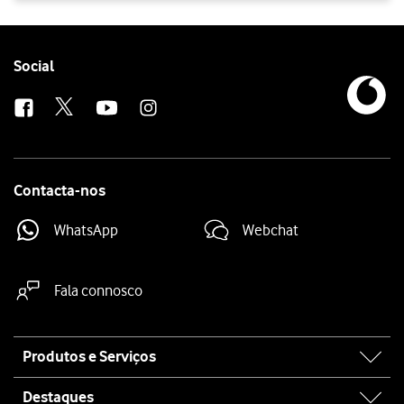
Follow
Social
us
Contacta-nos
WhatsApp
Webchat
Fala connosco
Site
Produtos e Serviços
map
Destaques