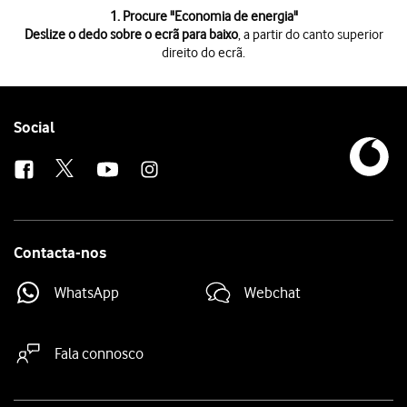
1 de 7
1. Procure "
Economia de energia
"
Deslize o dedo sobre o ecrã para baixo
, a partir do canto superior
direito do ecrã.
Deslize o dedo sobre o ecrã para baixo
, a partir do canto superior direi
Prima
o ícone de definições
.
Prima
Bateria
.
Prima
Economia de energia
.
Follow
Social
Prima
o indicador sob "Economia de energia"
para ativar a função.
us
Prima
os indicadores
junto às definições pretendidas para as ativar ou d
Prima
a tecla de início
para terminar e voltar ao ecrã inicial.
Contacta-nos
WhatsApp
Webchat
Fala connosco