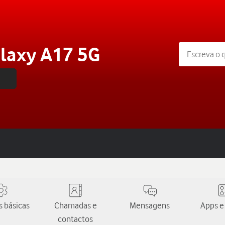
laxy A17 5G
 básicas
Chamadas e
Mensagens
Apps e
contactos