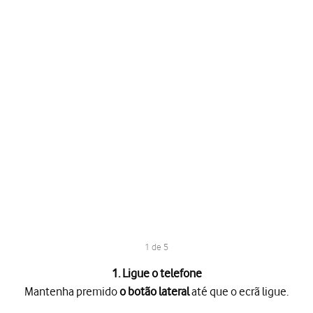
1 de 5
1. Ligue o telefone
Mantenha premido
o botão lateral
até que o ecrã ligue.
o lateral
até que o ecrã ligue.