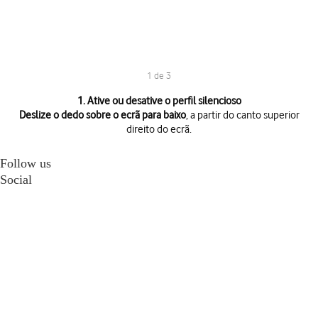
1 de 3
1 de 3
1. Ative ou desative o perfil silencioso
Deslize o dedo sobre o ecrã para baixo
, a partir do canto superior
direito do ecrã.
Deslize o dedo sobre o ecrã para baixo
, a partir do canto superior direi
Prima
o ícone de perfil
as vezes necessárias para ativar ou desativar o pe
Follow us
Prima
a tecla de início
para terminar e voltar ao ecrã inicial.
Social