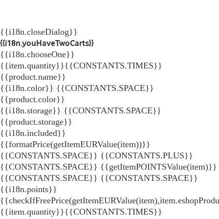
{{i18n.closeDialog}}
{{i18n.youHaveTwoCarts}}
{{i18n.chooseOne}}
{{item.quantity}}{{CONSTANTS.TIMES}}
{{product.name}}
{{i18n.color}} {{CONSTANTS.SPACE}}
{{product.color}}
{{i18n.storage}} {{CONSTANTS.SPACE}}
{{product.storage}}
{{i18n.included}}
{{formatPrice(getItemEURValue(item))}}
{{CONSTANTS.SPACE}} {{CONSTANTS.PLUS}}
{{CONSTANTS.SPACE}} {{getItemPOINTSValue(item)}}
{{CONSTANTS.SPACE}}
{{CONSTANTS.SPACE}}
{{i18n.points}}
{{checkIfFreePrice(getItemEURValue(item),item.eshopProdu
{{item.quantity}}{{CONSTANTS.TIMES}}