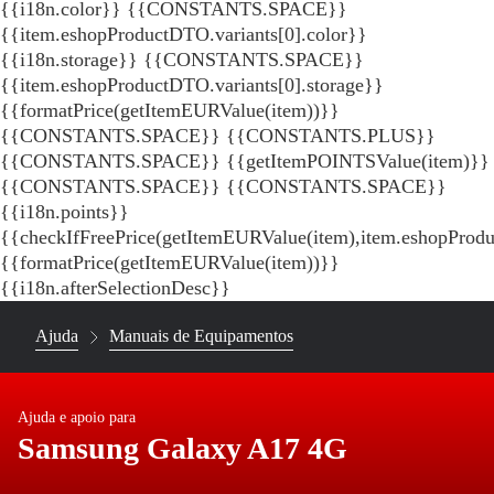
{{i18n.color}} {{CONSTANTS.SPACE}}
{{item.eshopProductDTO.variants[0].color}}
{{i18n.storage}} {{CONSTANTS.SPACE}}
{{item.eshopProductDTO.variants[0].storage}}
{{formatPrice(getItemEURValue(item))}}
{{CONSTANTS.SPACE}} {{CONSTANTS.PLUS}}
{{CONSTANTS.SPACE}} {{getItemPOINTSValue(item)}}
{{CONSTANTS.SPACE}}
{{CONSTANTS.SPACE}}
{{i18n.points}}
{{checkIfFreePrice(getItemEURValue(item),item.eshopProd
{{formatPrice(getItemEURValue(item))}}
{{i18n.afterSelectionDesc}}
Ajuda
Manuais de Equipamentos
Ajuda e apoio para
Samsung Galaxy A17 4G