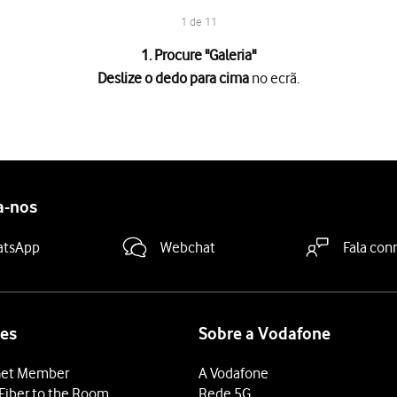
1 de 11
1. Procure "
Galeria
"
Deslize o dedo para cima
no ecrã.
no ecrã.
asta pretendida.
nto
uma imagem ou um vídeo
.
a-nos
ização"
e vá até à pasta pretendida.
atsApp
Webchat
Fala con
pasta, prima
o ícone de nova pasta
e siga as indicações no ecrã pa
 terminar e voltar ao ecrã inicial.
es
Sobre a Vodafone
et Member
A Vodafone
Fiber to the Room
Rede 5G