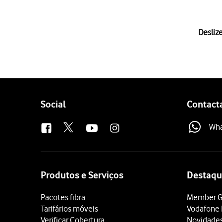
1 de 10
Deslize
Deslize o dedo sobre o ec
Prima
o ícone de definiçõ
Prima
Gestão geral
.
Prima
Repor
.
Prima
Repor definições d
Follow
Social
Contact
Prima
Repor definições
.
us
Prima
Repor
.
Wh
Prima
Repor definições d
Prima
Repor definições
.
Site
Prima
a tecla de início
para
map
Produtos e Serviços
Destaqu
Pacotes fibra
Member G
Tarifários móveis
Vodafone 
Verificar Cobertura
Novidade