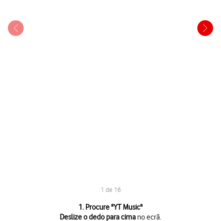
1 de 16
1 de 16
1. Procure "
YT Music
"
Deslize o dedo para cima
no ecrã.