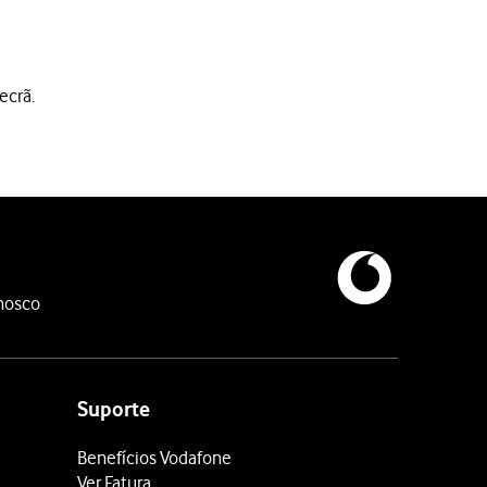
ecrã.
digo de desbloqueio; quando recebido, o código deverá ser inser
nosco
ta forma ligá-lo a uma rede GSM à sua escolha. Deverá para tal, a
Suporte
Benefícios Vodafone
Ver Fatura