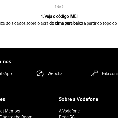
1 de 9
1. Veja o código IMEI
ize dois dedos sobre o ecrã
de cima para baixo
a partir do topo do 
o ecrã
de cima para baixo
a partir do topo do ecrã.
es
.
.
no ecrã.
lavra “Desbloquear” para o 1550 e receba de forma gratuita o có
a-nos
e outro operador e ligue o telefone.
o código PIN e prima
OK
.
atsApp
Webchat
Fala con
sbloqueio e prima
.
Desbloquear
m de estar exclusivamente associado à rede Vodafone, podendo des
es
Sobre a Vodafone
et Member
A Vodafone
Fiber to the Room
Rede 5G