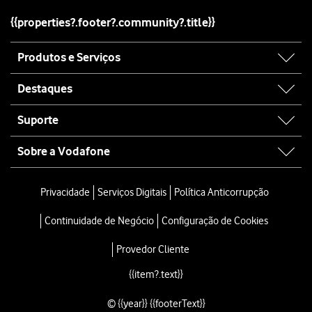
{{properties?.footer?.community?.title}}
Site
Produtos e Serviços
map
Destaques
Suporte
Sobre a Vodafone
Site
map
Privacidade
Serviços Digitais
Política Anticorrupção
Continuidade de Negócio
Configuração de Cookies
Provedor Cliente
{{item?.text}}
© {{year}} {{footerText}}