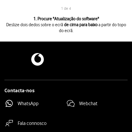
1 de 4
1 de 4
1. Procure "
Atualização do software
"
Deslize dois dedos sobre o ecrã
de cima para baixo
a partir do topo
do ecrã.
Deslize dois dedos sobre o ecrã
de cima para baixo
a partir do topo do 
Prima
o ícone de definições
.
Prima
Atualização do software
.
Prima
Transferir e instalar
. Se existir uma nova versão de software dispo
Contacta-nos
WhatsApp
Webchat
Fala connosco