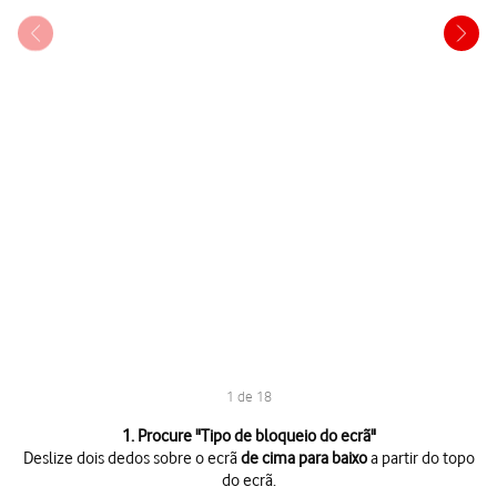
1 de 18
1 de 18
1. Procure "
Tipo de bloqueio do ecrã
"
Deslize dois dedos sobre o ecrã
de cima para baixo
a partir do topo
do ecrã.