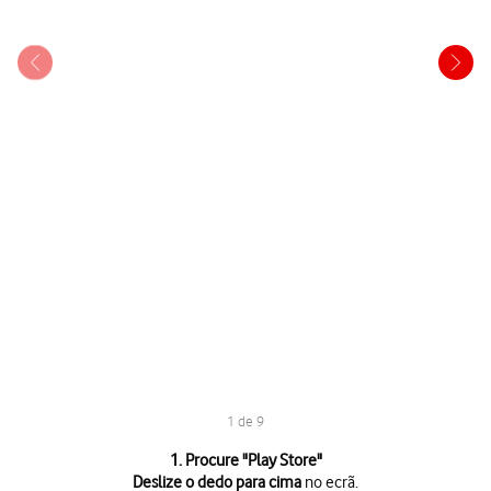
1 de 9
1 de 9
1. Procure "
Play Store
"
Deslize o dedo para cima
no ecrã.