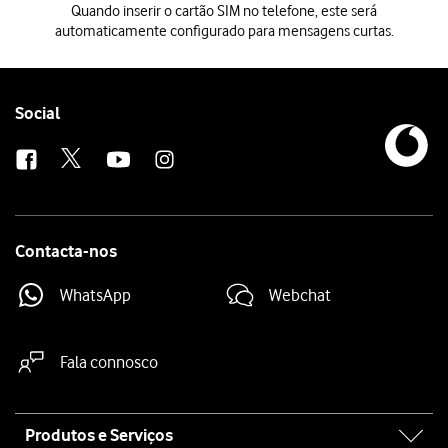
Quando inserir o cartão SIM no telefone, este será
automaticamente configurado para mensagens curtas.
Quando inserir o cartão SIM no telefone, este será automaticamente 
Follow
Social
us
Contacta-nos
WhatsApp
Webchat
Fala connosco
Site
Produtos e Serviços
map