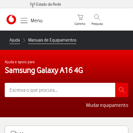
Estado da Rede
Carrinho de compras
Pesquisar
Menu
Carrinho
Pesquisa
https://www.vodafone.pt
Ajuda
Manuais de Equipamentos
Ajuda e apoio para
Samsung Galaxy A16 4G
Mudar equipamento