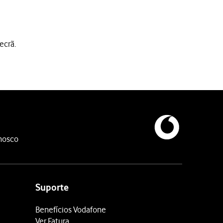
ecrã.
nosco
oqueio do cartão SIM, deverá introduzir o código PUK (o código P
Suporte
Benefícios Vodafone
Ver Fatura