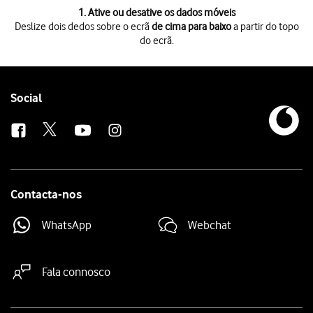
1 de 3
1. Ative ou desative os dados móveis
Deslize dois dedos sobre o ecrã
de cima para baixo
a partir do topo
do ecrã.
Deslize dois dedos sobre o ecrã
de cima para baixo
a partir do topo do 
Prima
o ícone de dados móveis
para ativar ou desativar a função.
Prima
a tecla de início
para terminar e voltar ao ecrã inicial.
Follow
Social
us
Contacta-nos
WhatsApp
Webchat
Fala connosco