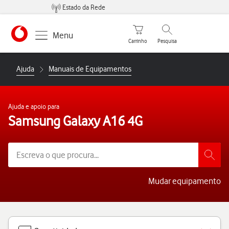
Estado da Rede
Carrinho de compras
Pesquisar
Menu
Carrinho
Pesquisa
https://www.vodafone.pt
Ajuda
Manuais de Equipamentos
Ajuda e apoio para
Samsung Galaxy A16 4G
Mudar equipamento