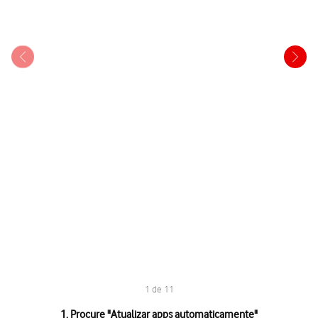
1 de 11
1 de 11
1. Procure "
Atualizar apps automaticamente
"