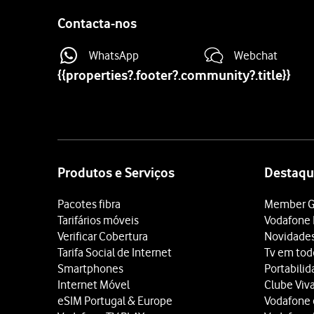
Contacta-nos
WhatsApp
Webchat
{{properties?.footer?.community?.title}}
Site
map
Produtos e Serviços
Destaqu
Pacotes fibra
Member G
Tarifários móveis
Vodafone 
Verificar Cobertura
Novidade
Tarifa Social de Internet
Tv em tod
Smartphones
Portabili
Internet Móvel
Clube Viv
eSIM Portugal & Europe
Vodafone