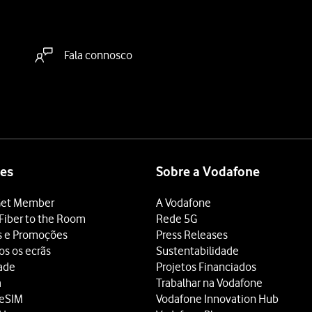
Fala connosco
es
Sobre a Vodafone
et Member
A Vodafone
Fiber to the Room
Rede 5G
s e Promoções
Press Releases
os os ecrãs
Sustentabilidade
dade
Projetos Financiados
a
Trabalhar na Vodafone
 eSIM
Vodafone Innovation Hub