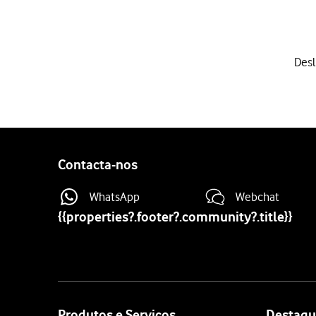
1 de 9
Desl
Deslize dois dedos sobre 
Prima
o ícone de definiçõ
Prima
Acerca do telefone
O código IMEI
é mostrado 
Envie SMS grátis com a pa
Contacta-nos
Introduza um cartão SIM d
Se necessário, introduza 
WhatsApp
Webchat
Introduza o código de de
{{properties?.footer?.community?.title}}
Se introduzir o código d
O seu telefone deixa assi
Site
map
Produtos e Serviços
Destaqu