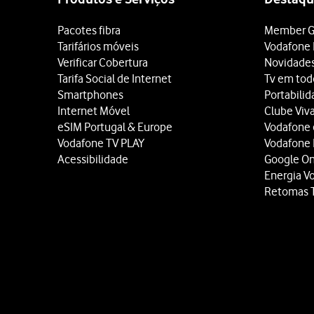
Pacotes fibra
Member G
Tarifários móveis
Vodafone 
Verificar Cobertura
Novidade
Tarifa Social de Internet
Tv em tod
Smartphones
Portabili
Internet Móvel
Clube Viv
eSIM Portugal & Europe
Vodafone
Vodafone TV PLAY
Vodafone
Acessibilidade
Google O
Energia V
Retomas 
Site
map