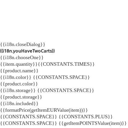
{{i18n.closeDialog}}
{{i18n.youHaveTwoCarts}}
{{i18n.chooseOne}}
{{item.quantity}}{{CONSTANTS.TIMES}}
{{product.name}}
{{i18n.color}} {{CONSTANTS.SPACE}}
{{product.color}}
{{i18n.storage}} {{CONSTANTS.SPACE}}
{{product.storage}}
{{i18n.included}}
{{formatPrice(getItemEURValue(item))}}
{{CONSTANTS.SPACE}} {{CONSTANTS.PLUS}}
{{CONSTANTS.SPACE}} {{getItemPOINTSValue(item)}}