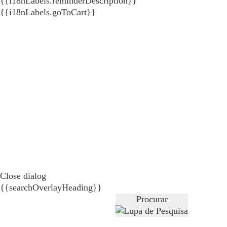
{{i18nLabels.reminderDescription}}
{{i18nLabels.goToCart}}
Close dialog
{{searchOverlayHeading}}
Procurar