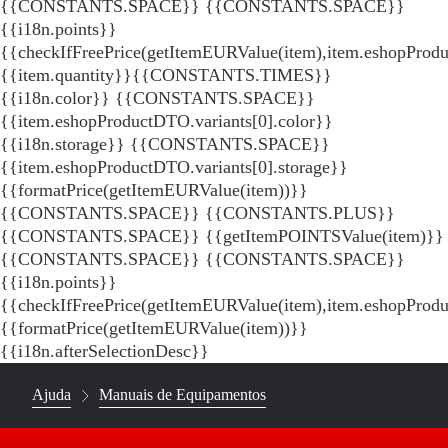
{{CONSTANTS.SPACE}}
{{CONSTANTS.SPACE}}
{{i18n.points}}
{{checkIfFreePrice(getItemEURValue(item),item.eshopProdu
{{item.quantity}}{{CONSTANTS.TIMES}}
{{i18n.color}} {{CONSTANTS.SPACE}}
{{item.eshopProductDTO.variants[0].color}}
{{i18n.storage}} {{CONSTANTS.SPACE}}
{{item.eshopProductDTO.variants[0].storage}}
{{formatPrice(getItemEURValue(item))}}
{{CONSTANTS.SPACE}} {{CONSTANTS.PLUS}}
{{CONSTANTS.SPACE}} {{getItemPOINTSValue(item)}}
{{CONSTANTS.SPACE}}
{{CONSTANTS.SPACE}}
{{i18n.points}}
{{checkIfFreePrice(getItemEURValue(item),item.eshopProd
{{formatPrice(getItemEURValue(item))}}
{{i18n.afterSelectionDesc}}
Ajuda
Manuais de Equipamentos