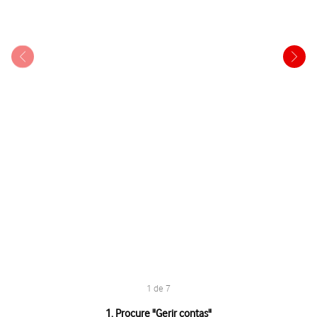
1 de 7
1 de 7
1. Procure "
Gerir contas
"