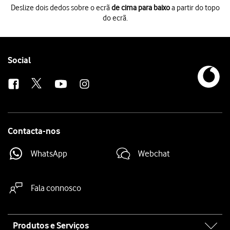
Deslize dois dedos sobre o ecrã
de cima para baixo
a partir do topo
do ecrã.
Deslize dois dedos sobre o ecrã
de cima para baixo
a partir do topo do 
Prima
o ícone de definições
.
Prima
Contas e cópia de segurança
.
Prima
Gerir contas
.
Follow
Social
Prima
o indicador junto a "Sincronizar dados automaticamente"
para at
us
Prima
OK
.
Prima
a tecla de início
para terminar e voltar ao ecrã inicial.
Contacta-nos
WhatsApp
Webchat
Fala connosco
Site
Produtos e Serviços