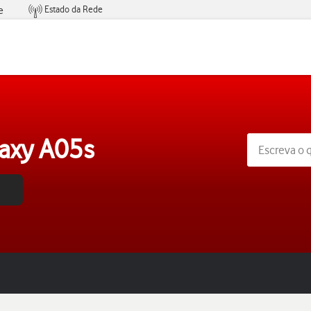
Estado da Rede
e
Condições de Oferta de Serviços
axy A05s