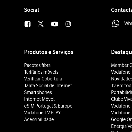
Follow
Social
Contact
us
Wh
Site
map
Produtos e Serviços
Destaqu
Pacotes fibra
Member G
Tarifários móveis
Vodafone 
Verificar Cobertura
Novidade
Tarifa Social de Internet
Tv em tod
Smartphones
Portabili
Internet Móvel
Clube Viv
eSIM Portugal & Europe
Vodafone
Vodafone TV PLAY
Vodafone
Acessibilidade
Google O
Energia V