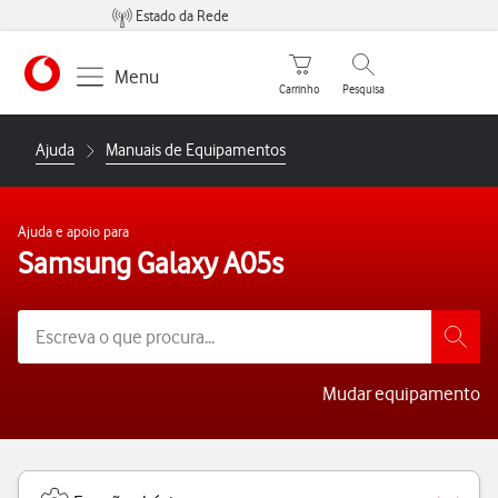
Estado da Rede
Carrinho de compras
Pesquisar
Menu
Carrinho
Pesquisa
https://www.vodafone.pt
Ajuda
Manuais de Equipamentos
Ajuda e apoio para
Samsung Galaxy A05s
Mudar equipamento