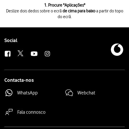
1 de 9
1. Procure "
Aplicações
"
Deslize dois dedos sobre o ecrã
de cima para baixo
a partir do topo
do ecrã.
Deslize dois dedos sobre o ecrã
de cima para baixo
a partir do topo do 
Prima
o ícone de definições
.
Prima
Aplicações
.
Prima
a app pretendida
.
Follow
Social
Prima
Armazenamento
.
us
Prima
Alterar
.
Prima
o nome do cartão de memória
.
Prima
Mover
.
Prima
a tecla de início
para terminar e voltar ao ecrã inicial.
Contacta-nos
WhatsApp
Webchat
Fala connosco