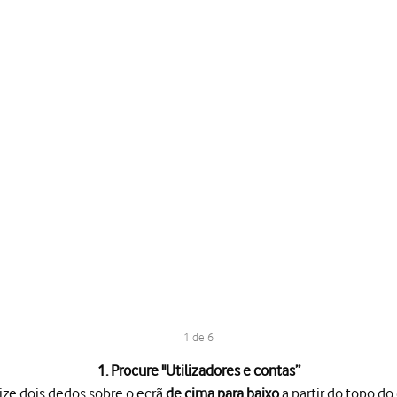
1 de 6
1. Procure "
Utilizadores e contas
”
ize dois dedos sobre o ecrã
de cima para baixo
a partir do topo do 