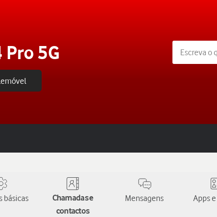
 Pro 5G
elemóvel
 básicas
Chamadas e
Mensagens
Apps e
contactos