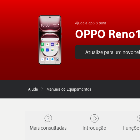
Ajuda e apoio para
OPPO Reno1
Atualize para um novo t
Ajuda
Manuais de Equipamentos
Mais consultadas
Introdução
Funções