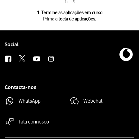
1 de 3
1 de 3
1. Termine as aplicações em curso
Prima
a tecla de aplicações
.
Prima
a tecla de aplicações
.
Para terminar uma aplicação em curso,
deslize o dedo para cima
na ap
Para terminar todas as aplicações em curso, prima
Fechar tudo
.
Follow
Social
us
Contacta-nos
WhatsApp
Webchat
Fala connosco