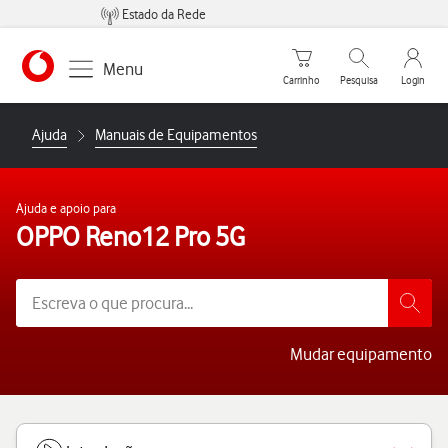
Estado da Rede
Carrinho de compras
Pesquisar
My Vo
Menu
Carrinho
Pesquisa
Login
https://www.vodafone.pt
Ajuda
Manuais de Equipamentos
Ajuda e apoio para
OPPO Reno12 Pro 5G
Mudar equipamento