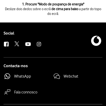
1 de 6
1. Procure "
Modo de poupança de energia
"
Deslize dois dedos sobre o ecrã
de cima para baixo
a partir do topo
do ecrã.
Deslize dois dedos sobre o ecrã
de cima para baixo
a partir do topo do 
Prima
o ícone de definições
.
Prima
Bateria
.
Prima
Modo de poupança de energia
.
Follow
Social
Prima
o indicador junto a "Modo de poupança de energia"
para ativar a
us
Prima
a tecla de início
para terminar e voltar ao ecrã inicial.
Contacta-nos
WhatsApp
Webchat
Fala connosco