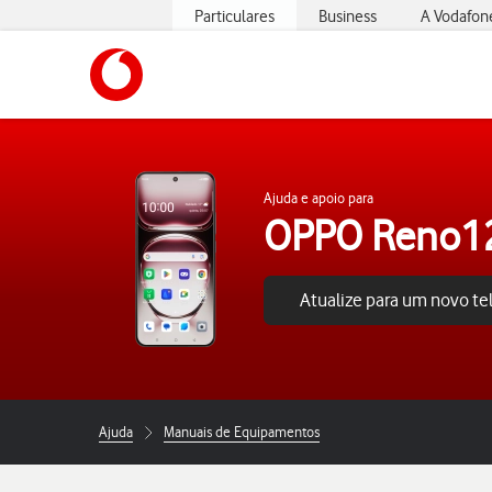
Particulares
Business
A Vodafon
https://www.vodafone.pt
Ajuda e apoio para
OPPO Reno12
Atualize para um novo t
Ajuda
Manuais de Equipamentos