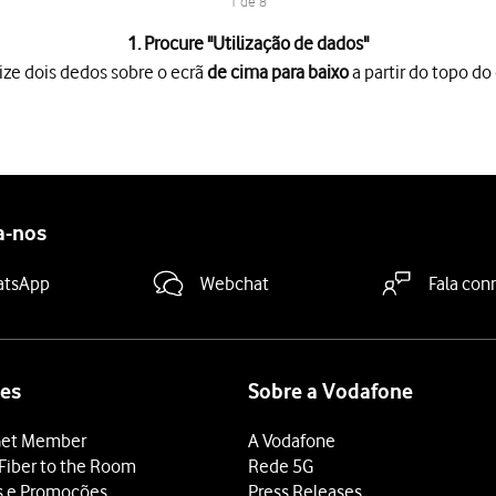
1 de 8
1. Procure "
Utilização de dados
"
ize dois dedos sobre o ecrã
de cima para baixo
a partir do topo do 
o ecrã
de cima para baixo
a partir do topo do ecrã.
es
.
s
.
s
é agora mostrado no ecrã.
a-nos
 por aplicação
.
ada aplicação
é mostrado sob o nome da aplicação.
atsApp
Webchat
Fala con
tivar os dados móveis
.
 terminar e voltar ao ecrã inicial.
es
Sobre a Vodafone
et Member
A Vodafone
Fiber to the Room
Rede 5G
s e Promoções
Press Releases