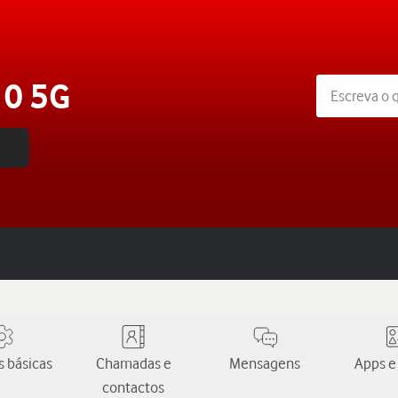
0 5G
 básicas
Chamadas e
Mensagens
Apps e
contactos