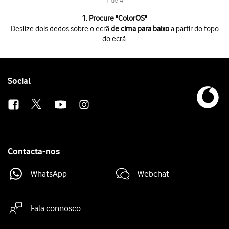
1 de 4
1 de 4
1. Procure "
ColorOS
"
Deslize dois dedos sobre o ecrã
de cima para baixo
a partir do topo
do ecrã.
Deslize dois dedos sobre o ecrã
de cima para baixo
a partir do topo do 
Prima
o ícone de definições
.
Prima
Informações do dispositivo
.
Prima
ColorOS
. Se existir uma nova versão de software disponível, será
Follow
Social
us
Contacta-nos
WhatsApp
Webchat
Fala connosco