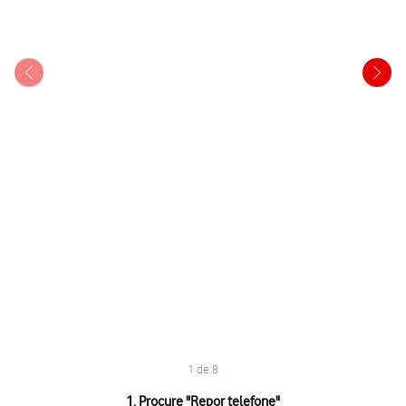
1 de 8
1 de 8
1. Procure "
Repor telefone
"