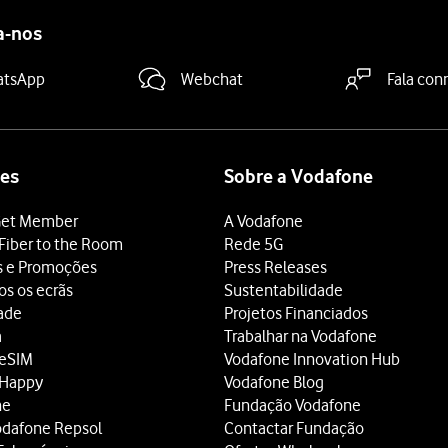
a-nos
atsApp
Webchat
Fala con
es
Sobre a Vodafone
et Member
A Vodafone
Fiber to the Room
Rede 5G
s e Promoções
Press Releases
os os ecrãs
Sustentabilidade
dade
Projetos Financiados
a
Trabalhar na Vodafone
 eSIM
Vodafone Innovation Hub
 Happy
Vodafone Blog
ne
Fundação Vodafone
odafone Repsol
Contactar Fundação