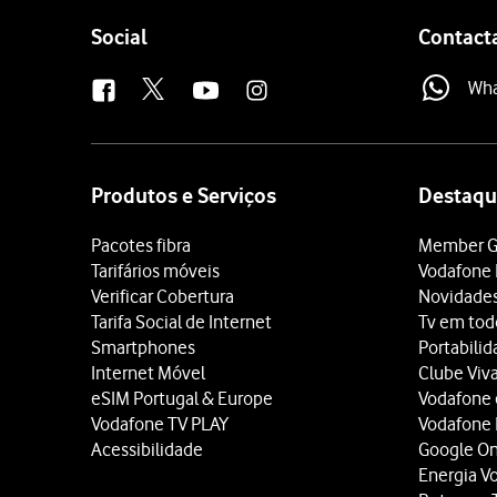
Follow
Social
Contact
us
Wh
Site
map
Produtos e Serviços
Destaqu
Pacotes fibra
Member G
Tarifários móveis
Vodafone 
Verificar Cobertura
Novidade
Tarifa Social de Internet
Tv em tod
Smartphones
Portabili
Internet Móvel
Clube Viv
eSIM Portugal & Europe
Vodafone
Vodafone TV PLAY
Vodafone
Acessibilidade
Google O
Energia V