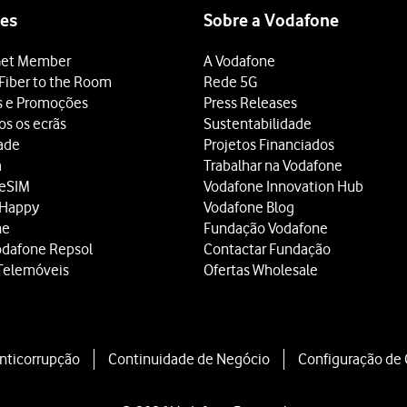
es
Sobre a Vodafone
et Member
A Vodafone
Fiber to the Room
Rede 5G
s e Promoções
Press Releases
os os ecrãs
Sustentabilidade
dade
Projetos Financiados
a
Trabalhar na Vodafone
 eSIM
Vodafone Innovation Hub
 Happy
Vodafone Blog
ne
Fundação Vodafone
odafone Repsol
Contactar Fundação
Telemóveis
Ofertas Wholesale
Anticorrupção
Continuidade de Negócio
Configuração de