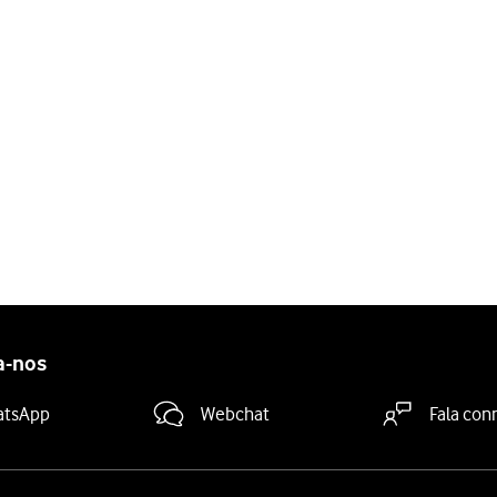
a-nos
atsApp
Webchat
Fala con