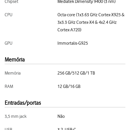
Chipset
Mediatek Dimensity 9400 (3 nm)
CPU
Octa-core (1x3.63 GHz Cortex-X925 &
3x3.3 GHz Cortex-X4 & 4x2.4 GHz
Cortex-A720)
GPU
Immortalis-G925
Memória
Memória
256 GB/512 GB/1 TB
RAM
12 GB/16 GB
Entradas/portas
3,5 mm jack
Não
USB
3.2, USB-C