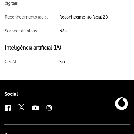
digitais
Reconhecimento facial
Reconhecimento facial 2D
Scanner de olhos
Não
Inteligência artificial (IA)
GenAI
Sim
Follow
Social
us