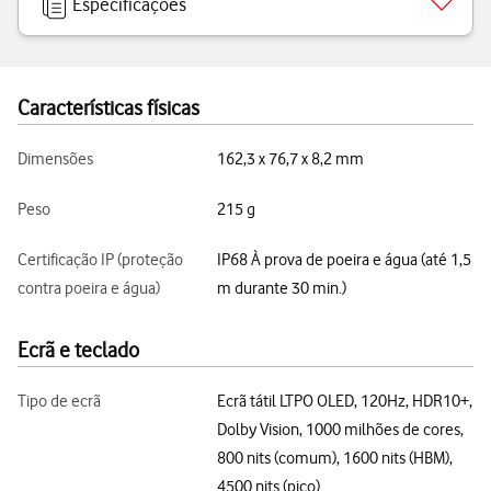
Especificações
Características físicas
Dimensões
162,3 x 76,7 x 8,2 mm
Peso
215 g
Certificação IP (proteção
IP68 À prova de poeira e água (até 1,5
contra poeira e água)
m durante 30 min.)
Ecrã e teclado
Tipo de ecrã
Ecrã tátil LTPO OLED, 120Hz, HDR10+,
Dolby Vision, 1000 milhões de cores,
800 nits (comum), 1600 nits (HBM),
4500 nits (pico)