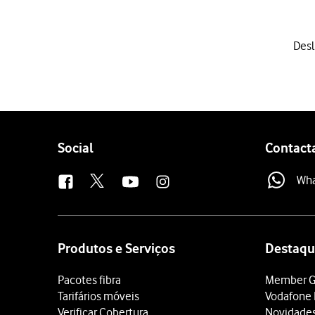
1 de 9
Desl
Deslize dois dedos sobre 
Prima
o ícone de definiçõ
Prima
Sons e vibração
.
Prima
Toque
.
Prima
a categoria preten
Follow
Social
Contact
Prima
os tons de toque p
us
Quando tiver encontrado
Wh
Se pretender escolher um
Para voltar ao ecrã inicial,
Site
map
Produtos e Serviços
Destaqu
Pacotes fibra
Member G
Tarifários móveis
Vodafone 
Verificar Cobertura
Novidade