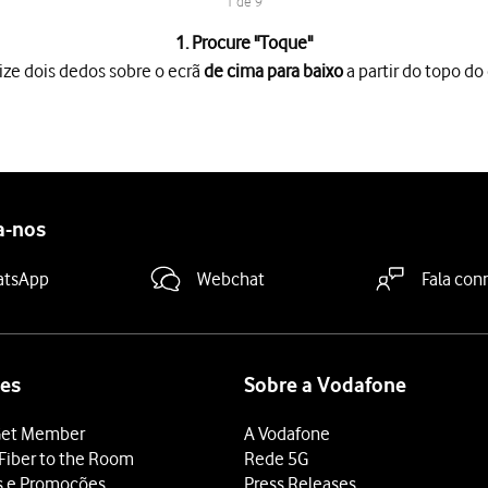
1 de 9
1. Procure "
Toque
"
ize dois dedos sobre o ecrã
de cima para baixo
a partir do topo do 
o ecrã
de cima para baixo
a partir do topo do ecrã.
es
.
dida
.
a-nos
retendidos
para os ouvir.
 o tom de toque que pretende, prima
a seta para a esquerda
.
atsApp
Webchat
Fala con
 tom de toque diferente do predefinido, prima
Neste dispositivo
deslize o dedo de baixo para cima
a partir da base do ecrã.
es
Sobre a Vodafone
et Member
A Vodafone
Fiber to the Room
Rede 5G
s e Promoções
Press Releases