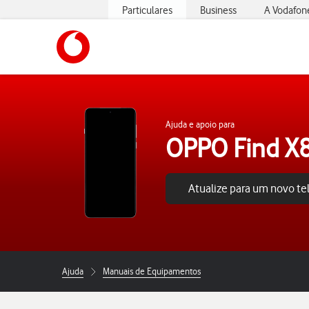
Particulares
Business
A Vodafon
https://www.vodafone.pt
Ajuda e apoio para
OPPO Find X8
Atualize para um novo t
Ajuda
Manuais de Equipamentos